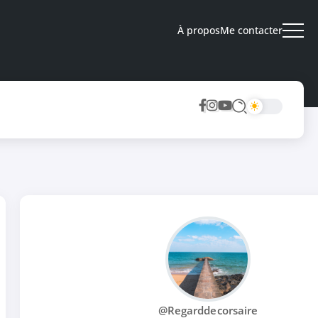
À propos
Me contacter
@Regarddecorsaire