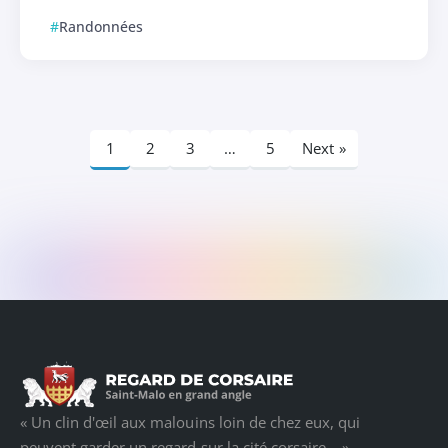
Randonnées
1
2
3
…
5
Next »
« Un clin d'œil aux malouins loin de chez eux, qui
peuvent garder un regard sur la cité corsaire... »