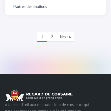
Autres destinations
1
2
Next »
« Un clin d'œil aux malouins loin de chez eux, qui
peuvent garder un regard sur la cité corsaire... »