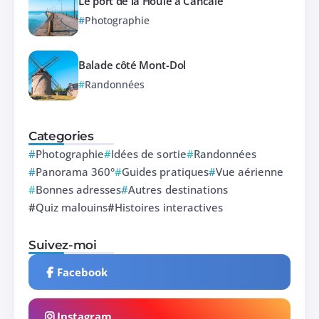
Le port de la Houle à Cancale
Photographie
Balade côté Mont-Dol
Randonnées
Categories
Photographie
Idées de sortie
Randonnées
Panorama 360°
Guides pratiques
Vue aérienne
Bonnes adresses
Autres destinations
Quiz malouins
Histoires interactives
Suivez-moi
Facebook
Instagram