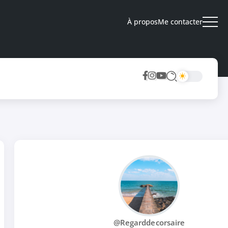
À propos
Me contacter
@Regarddecorsaire