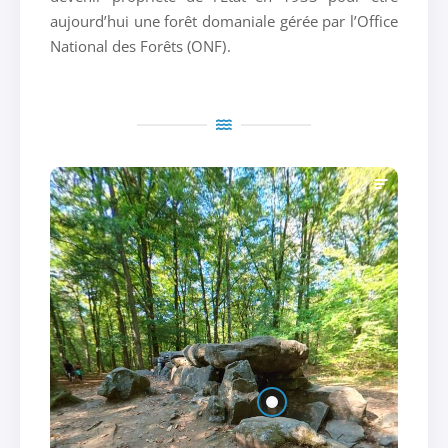
aujourd’hui une forêt domaniale gérée par l’Office
National des Forêts (ONF).
Forêt du Mesnil - Allée couverte