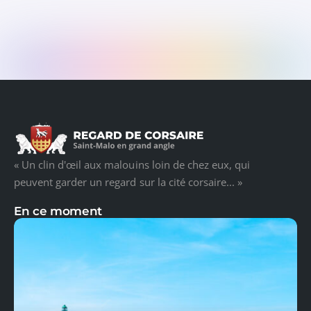
« Un clin d'œil aux malouins loin de chez eux, qui
peuvent garder un regard sur la cité corsaire... »
En ce moment