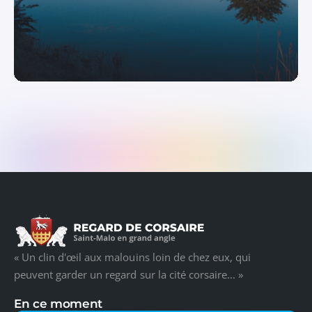
« Un clin d'œil aux malouins loin de chez eux, qui
peuvent garder un regard sur la cité corsaire... »
En ce moment