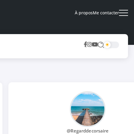
À propos
Me contacter
@Regarddecorsaire