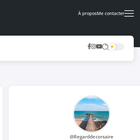
À propos
Me contacter
@Regarddecorsaire