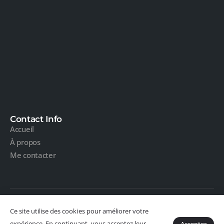
Contact Info
Accueil
À propos
Me contacter
Ce site utilise des cookies pour améliorer votre
Restez connecté :
expérience. En continuant, vous acceptez leur
Accepter