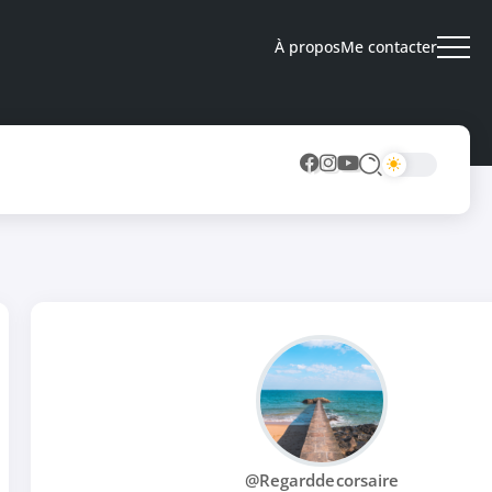
À propos
Me contacter
@Regarddecorsaire