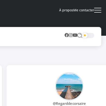
À propos
Me contacter
@Regarddecorsaire