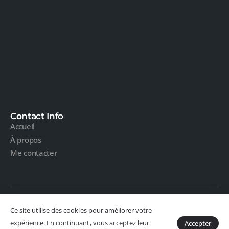
Contact Info
Accueil
À propos
Me contacter
Ce site utilise des cookies pour améliorer votre
Restez connecté :
expérience. En continuant, vous acceptez leur
Accepter