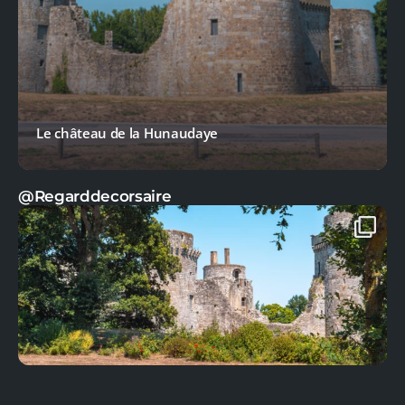
a Hunaudaye
La sirène de la plage
@Regarddecorsaire