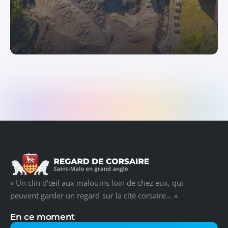
« Un clin d'œil aux malouins loin de chez eux, qui
peuvent garder un regard sur la cité corsaire... »
En ce moment