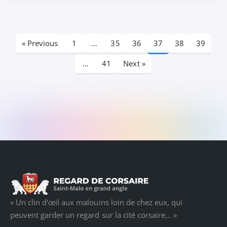
« Previous
1
…
35
36
37
38
39
…
41
Next »
« Un clin d'œil aux malouins loin de chez eux, qui
peuvent garder un regard sur la cité corsaire... »